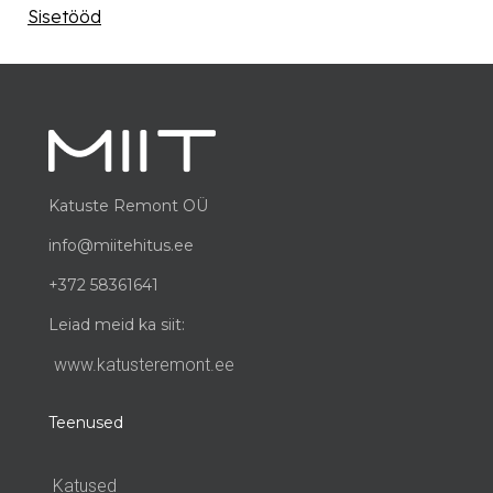
Sisetööd
Katuste Remont OÜ
info@miitehitus.ee
+372 58361641
Leiad meid ka siit:
www.katusteremont.ee
Teenused
Katused