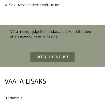
Sokli renoveerimine/värvimine
Võta meiega julgelt ühendust, sest konsultatsioon
ja hinnapakkumine on tasuta!
VÕTA ÜHENDUST
VAATA LISAKS
Üldehitus