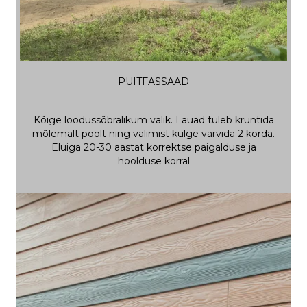
PUITFASSAAD
Kõige loodussõbralikum valik. Lauad tuleb kruntida
mõlemalt poolt ning välimist külge värvida 2 korda.
Eluiga 20-30 aastat korrektse paigalduse ja
hoolduse korral