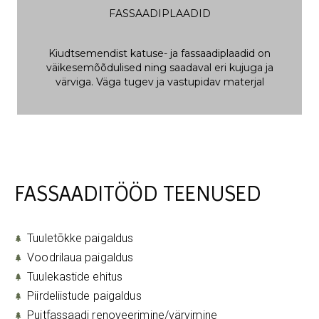
FASSAADIPLAADID
Kiudtsemendist katuse- ja fassaadiplaadid on
väikesemõõdulised ning saadaval eri kujuga ja
värviga. Väga tugev ja vastupidav materjal
FASSAADITÖÖD TEENUSED
Tuuletõkke paigaldus
Voodrilaua paigaldus
Tuulekastide ehitus
Piirdeliistude paigaldus
Puitfassaadi renoveerimine/värvimine