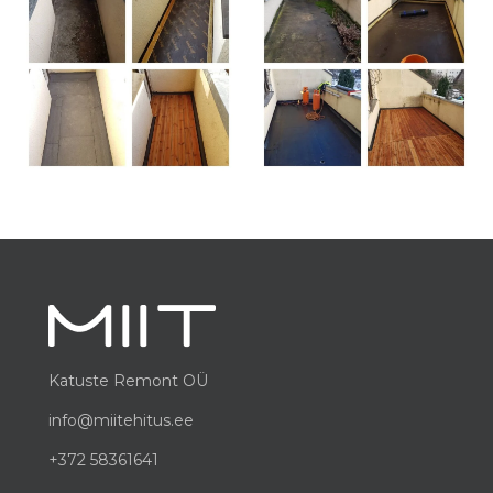
Katuste Remont OÜ
info@miitehitus.ee
+372 58361641